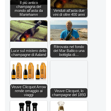
Il più antico
champagna del
mondo all'asta da
Venduti all'asta due
Mariehamn
vini di oltre 400 anni
Ritrovata nel fondo
Luce sul mistero dello
del Mar Baltico una
champagne di Aaland
bottiglia di…
Veuve Clicquot Arrow
rende omaggio ai
Veuve Clicquot, lo
viaggi
champagne del 1893