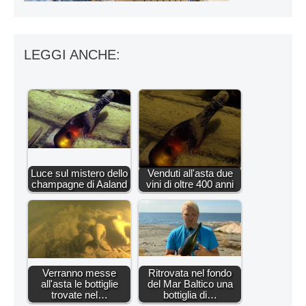
LEGGI ANCHE:
Luce sul mistero dello
Venduti all'asta due
champagne di Aaland
vini di oltre 400 anni
Verranno messe
Ritrovata nel fondo
all'asta le bottiglie
del Mar Baltico una
trovate nel…
bottiglia di…