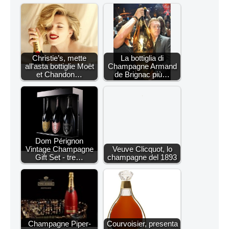
Christie’s, mette
La bottiglia di
all'asta bottiglie Moët
Champagne Armand
et Chandon…
de Brignac più…
Dom Pérignon
Vintage Champagne
Veuve Clicquot, lo
Gift Set - tre…
champagne del 1893
Champagne Piper-
Courvoisier, presenta