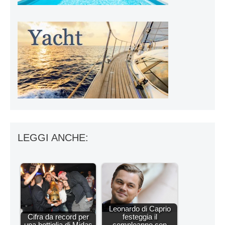
LEGGI ANCHE:
Leonardo di Caprio
Cifra da record per
festeggia il
una bottiglia di Midas
compleanno con