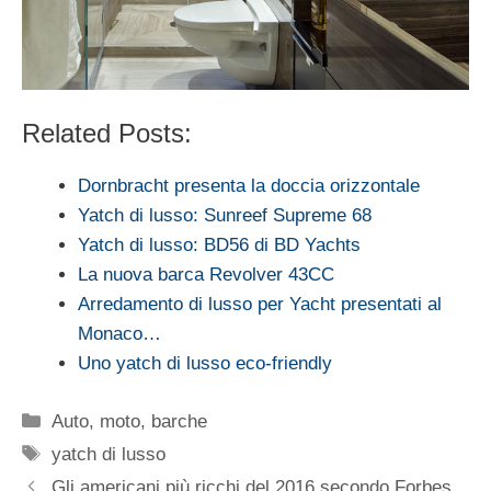
Related Posts:
Dornbracht presenta la doccia orizzontale
Yatch di lusso: Sunreef Supreme 68
Yatch di lusso: BD56 di BD Yachts
La nuova barca Revolver 43CC
Arredamento di lusso per Yacht presentati al
Monaco…
Uno yatch di lusso eco-friendly
Categorie
Auto, moto, barche
Tag
yatch di lusso
Gli americani più ricchi del 2016 secondo Forbes