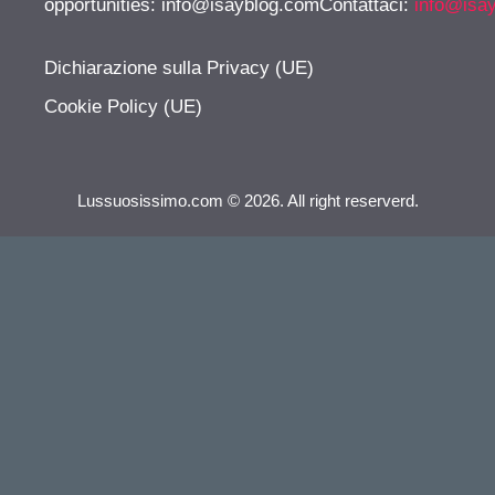
opportunities:
info@isayblog.comContattaci
:
info@isa
Dichiarazione sulla Privacy (UE)
Cookie Policy (UE)
Lussuosissimo.com © 2026. All right reserverd.