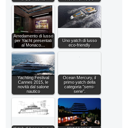
Arredamento di lusso
per Yacht presentati
Uno yatch di lusso
al Monaco…
eco-friendly
Yachting Festival
Ocean Mercury, il
Cannes 2015, le
primo yatch della
novità dal salone
categoria "semi-
nautico
serie".