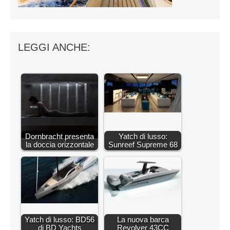
LEGGI ANCHE:
Dornbracht presenta
Yatch di lusso:
la doccia orizzontale
Sunreef Supreme 68
Yatch di lusso: BD56
La nuova barca
di BD Yachts
Revolver 43CC