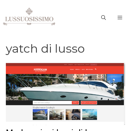
Vai
al
ME
contenuto
yatch di lusso