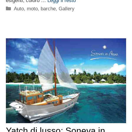
esigenti, coloro …
Leggi il resto
Categorie
Auto, moto, barche
,
Gallery
Yatch di lusso: Soneva in