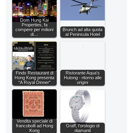
Dom Hung Kai
Properties, fa
compere per milioni
Brunch ad alta quota
di…
al Peninsula Hotel
Finds Restaurant di
Ristorante Aqua’s
Hong Kong presenta
Hutong - ritorno alle
“A Royal Dinner“
origini
Vendita speciale di
francobolli ad Hong
Graff, l'orologio di
Kong
diamanti