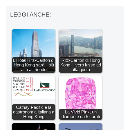
LEGGI ANCHE:
L'Hotel Ritz-Carlton di
Ritz-Carlton di Hong
Hong Kong sarà il più
Kong, il vero lusso ad
alto al mondo
alta quota
Cathay Pacific e la
gastronomia italiana a
La Vivid Pink, un
Hong Kong
diamante da 5 carati