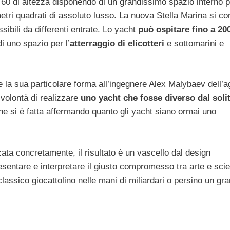
 60 di altezza disponendo di un grandissimo spazio interno p
metri quadrati di assoluto lusso. La nuova Stella Marina si 
sibili da differenti entrate. Lo yacht
può ospitare fino a 20
i uno spazio per l’
atterraggio di elicotteri
e sottomarini e
e la sua particolare forma all’ingegnere Alex Malybaev dell’
volontà di realizzare
uno yacht che fosse diverso dal soli
ne si è fatta affermando quanto gli yacht siano ormai uno
zzata concretamente, il risultato è un vascello dal design
sentare e interpretare il giusto compromesso tra arte e sci
lassico giocattolino nelle mani di miliardari o persino un gr