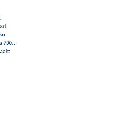
t
ari
sso
da 700…
yacht