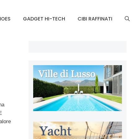
HOES
GADGET HI-TECH
CIBI RAFFINATI
na
E
alore