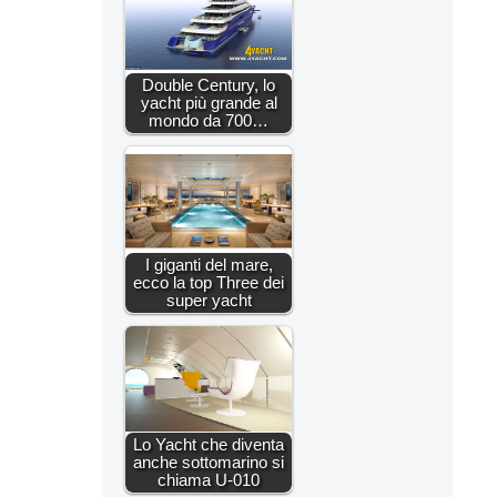
Double Century, lo
yacht più grande al
mondo da 700…
I giganti del mare,
ecco la top Three dei
super yacht
Lo Yacht che diventa
anche sottomarino si
chiama U-010