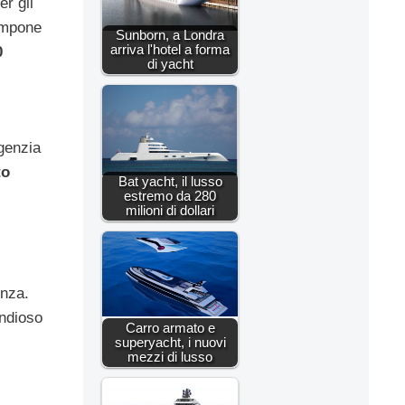
er gli
compone
Sunborn, a Londra
arriva l'hotel a forma
0
di yacht
agenzia
to
Bat yacht, il lusso
estremo da 280
milioni di dollari
enza.
andioso
Carro armato e
superyacht, i nuovi
mezzi di lusso