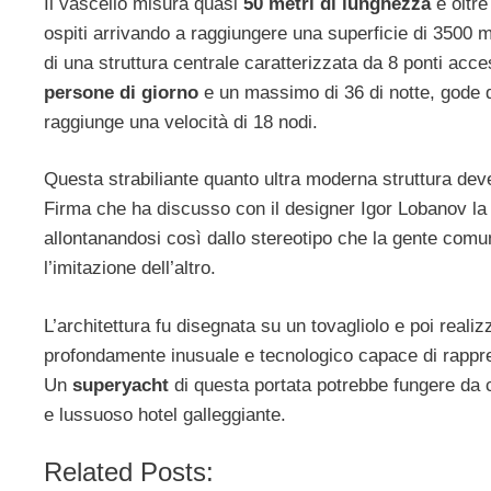
Il vascello misura quasi
50 metri di lunghezza
e oltre
ospiti arrivando a raggiungere una superficie di 3500 
di una struttura centrale caratterizzata da 8 ponti acces
persone di giorno
e un massimo di 36 di notte, gode d
raggiunge una velocità di 18 nodi.
Questa strabiliante quanto ultra moderna struttura dev
Firma che ha discusso con il designer Igor Lobanov la 
allontanandosi così dallo stereotipo che la gente comu
l’imitazione dell’altro.
L’architettura fu disegnata su un tovagliolo e poi reali
profondamente inusuale e tecnologico capace di rappre
Un
superyacht
di questa portata potrebbe fungere da c
e lussuoso hotel galleggiante.
Related Posts: