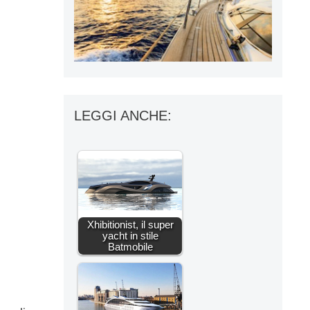
LEGGI ANCHE:
Xhibitionist, il super
yacht in stile
Batmobile