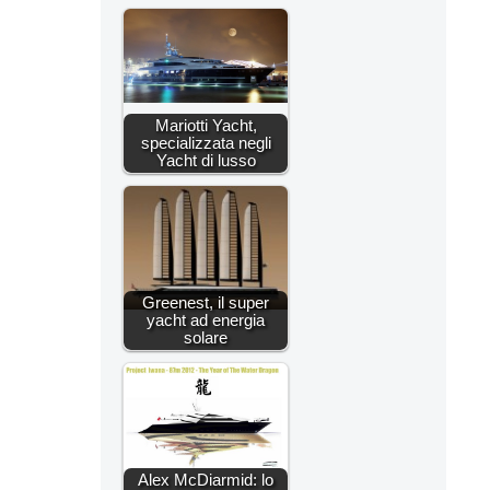
Mariotti Yacht,
specializzata negli
Yacht di lusso
Greenest, il super
yacht ad energia
solare
Alex McDiarmid: lo