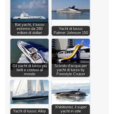
Bat yacht, il lusso
estremo da 280
Yacht di lusso:
milioni di dollari
Palmer Johnson 150
Gli yacht di lusso più
Scivolo d'acqua per
belli e costosi al
yacht di lusso by
mondo
Freestyle Cruiser
Xhibitionist, il super
Yacht di lusso: Alloy
yacht in stile