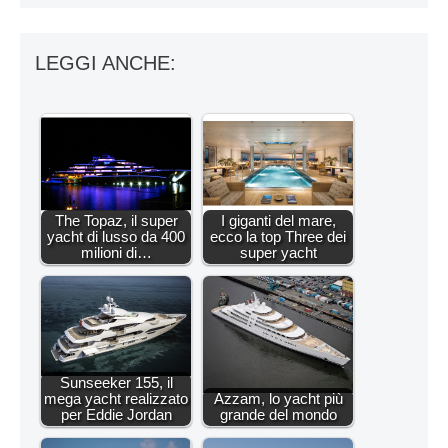
LEGGI ANCHE:
The Topaz, il super
I giganti del mare,
yacht di lusso da 400
ecco la top Three dei
milioni di…
super yacht
Sunseeker 155, il
mega yacht realizzato
Azzam, lo yacht più
per Eddie Jordan
grande del mondo