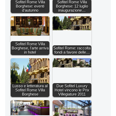
Sofitel Rome Villa
Sofitel Rome Villa
Borghese: eventi
Borghese: 12 luglio
d'autunno
inaugurazione…
Sofitel Rome Villa
Borghese, l'arte arriva
Sofitel Rome: raccolta
in hotel
fondi a favore delle…
Lusso e letteratura al
Due Sofitel Luxury
Sofitel Rome Villa
Hotel vincono le Prix
Borghese
Villegiature 2011