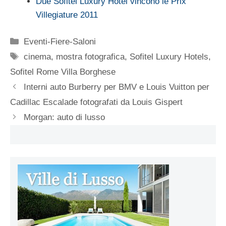
Due Sofitel Luxury Hotel vincono le Prix
Villegiature 2011
Categorie
Eventi-Fiere-Saloni
Tag
cinema
,
mostra fotografica
,
Sofitel Luxury Hotels
,
Sofitel Rome Villa Borghese
Interni auto Burberry per BMV e Louis Vuitton per
Cadillac Escalade fotografati da Louis Gispert
Morgan: auto di lusso