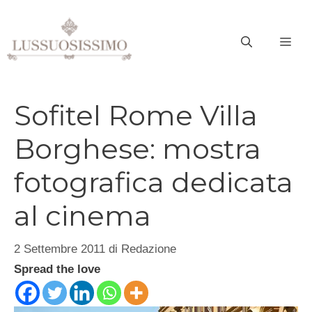
Vai
al
ME
contenuto
Sofitel Rome Villa
Borghese: mostra
fotografica dedicata
al cinema
2 Settembre 2011
di
Redazione
Spread the love