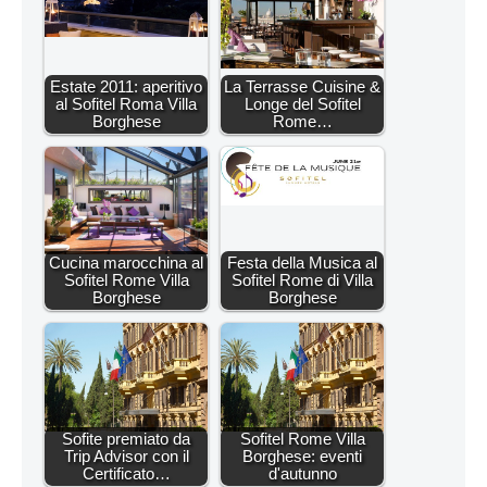
Estate 2011: aperitivo
La Terrasse Cuisine &
al Sofitel Roma Villa
Longe del Sofitel
Borghese
Rome…
Cucina marocchina al
Festa della Musica al
Sofitel Rome Villa
Sofitel Rome di Villa
Borghese
Borghese
Sofite premiato da
Sofitel Rome Villa
Trip Advisor con il
Borghese: eventi
Certificato…
d'autunno