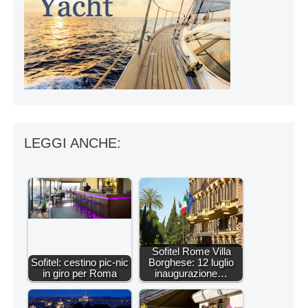
LEGGI ANCHE:
Sofitel Rome Villa
Sofitel: cestino pic-nic
Borghese: 12 luglio
in giro per Roma
inaugurazione…