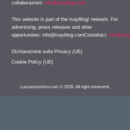
collaborazioni:
info@isayblog.com
This website is part of the IsayBlog! network. For
advertising, press releases and other
opportunities:
info@isayblog.comContattaci
:
info@isa
Dichiarazione sulla Privacy (UE)
Cookie Policy (UE)
Lussuosissimo.com © 2026. All right reserverd.