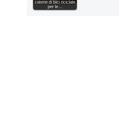
catene di bici riciclate
per le…