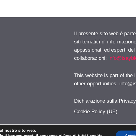
Il presente sito web è part
siti tematici di informazion
appassionati ed esperti del
collaborazioni:
info@isayb
This website is part of the
other opportunities:
info@i
Dichiarazione sulla Privac
Cookie Policy (UE)
sul nostro sito web.
 il banner, presti il consenso all’uso di tutti i cookie
Accet