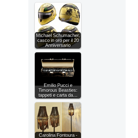
Michael Schumacher,
casco in oro per il 20
Anniversario
Emilio Pucci e
Timorous Beasties:
tappeti e carta da…
Carolina Fontoura -