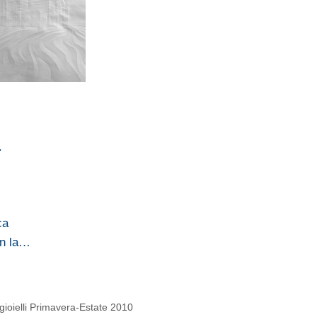
.
…
ca
on la…
gioielli Primavera-Estate 2010