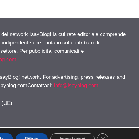
e del network IsayBlog! la cui rete editoriale comprende
e indipendente che contano sul contributo di
 settore. Per pubblicità, comunicati e
log.com
 IsayBlog! network. For advertising, press releases and
sayblog.comContattaci
:
info@isayblog.com
y (UE)
CLOSE GDPR CO
ta
Rifiuta
Impostazioni