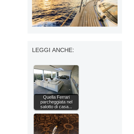
LEGGI ANCHE:
Quella Ferrari
parcheggiata nel
salotto di casa...