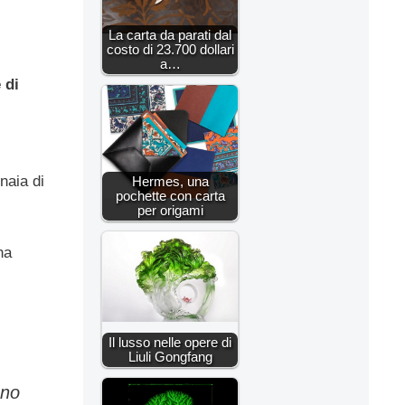
La carta da parati dal
costo di 23.700 dollari
a…
 di
naia di
Hermes, una
pochette con carta
per origami
na
Il lusso nelle opere di
Liuli Gongfang
ono