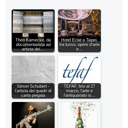
Theo Kamecke, da
Hotel Eclat a Taipei,
documentarista ad
tra lusso, opere d'arte
artista dei…
e…
Simon Schubert -
TEFAF, fino al 27
l'artista dei quadri di
marzo, l'arte e
carta piegata
l'antiquariato si…