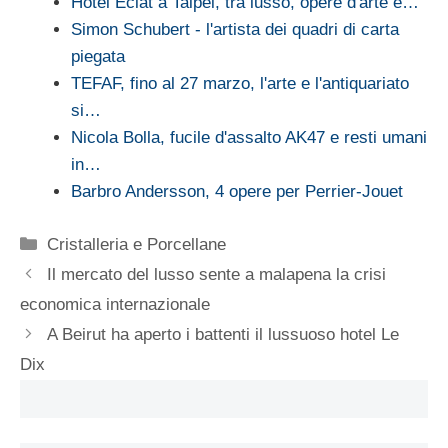
Hotel Eclat a Taipei, tra lusso, opere d'arte e…
Simon Schubert - l'artista dei quadri di carta
piegata
TEFAF, fino al 27 marzo, l'arte e l'antiquariato
si…
Nicola Bolla, fucile d'assalto AK47 e resti umani
in…
Barbro Andersson, 4 opere per Perrier-Jouet
Categorie
Cristalleria e Porcellane
Il mercato del lusso sente a malapena la crisi
economica internazionale
A Beirut ha aperto i battenti il lussuoso hotel Le
Dix