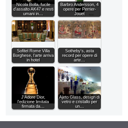
Nicola Bolla, fucile
Barbro Andersson, 4
d'assalto AK47 e resti
opere per Perrier-
umani in…
Jouet
Sofitel Rome Villa
Sotheby's, asta
Borghese, l'arte arriva
record per opere di
in hotel
arte…
J’Adore Dior,
Ajeto Glass, design di
l'edizione limitata
vetro e cristallo per
firmata da…
un…