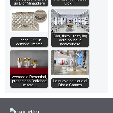
up Dior Minaudière
Gold…
Dior, finito il restyling
Chanel 2.55 in
della boutique
edizione limitata
newyorkese
Versace e Rosenthal,
presentano l'edizione
La nuova boutique di
limitata…
Dior a Cannes