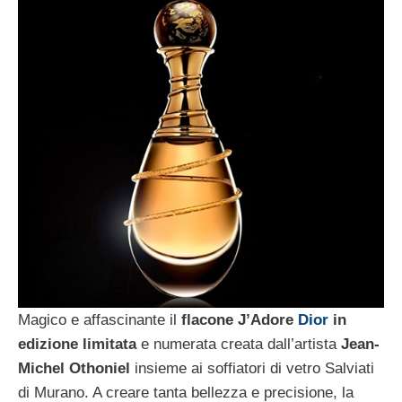
Magico e affascinante il
flacone J’Adore
Dior
in
edizione limitata
e numerata creata dall’artista
Jean-
Michel Othoniel
insieme ai soffiatori di vetro Salviati
di Murano. A creare tanta bellezza e precisione, la