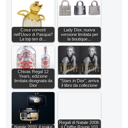
Cosa vorresti
Lady Dior, nuova
nell'Uovo di Pasqua?
versione limitata per
La top ten di…
la boutique…
Chivas Regal 12
Years, edizione
limitata disegnata da
"Stars in Dior", arriva
Dior
il libro da collezione
Regali di Natale 2008:
Natale 2010, il make
il Chiffre Rouge 103