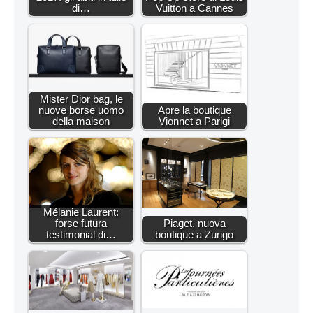
di…
Vuitton a Cannes
Mister Dior bag, le
nuove borse uomo
Apre la boutique
della maison
Vionnet a Parigi
Mélanie Laurent:
forse futura
Piaget, nuova
testimonial di…
boutique a Zurigo