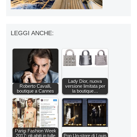
LEGGI ANCHE:
Lady Dior, nuova
Roberto Cavalli,
versione limitata per
boutique a Cannes
la boutique…
Parigi Fashion Week
2017: gli abiti in tulle
Pop Up-store di Louis