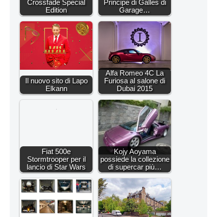
Crossfade Special
Principe di Galles di
Edition
Garage…
Alfa Romeo 4C La
Il nuovo sito di Lapo
Furiosa al salone di
Elkann
Dubai 2015
Fiat 500e
Kojy Aoyama
Stormtrooper per il
possiede la collezione
lancio di Star Wars
di supercar più…