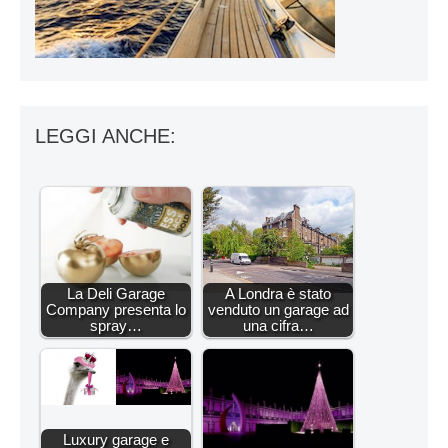
LEGGI ANCHE:
La Deli Garage
A Londra è stato
Company presenta lo
venduto un garage ad
spray…
una cifra…
Luxury garage e