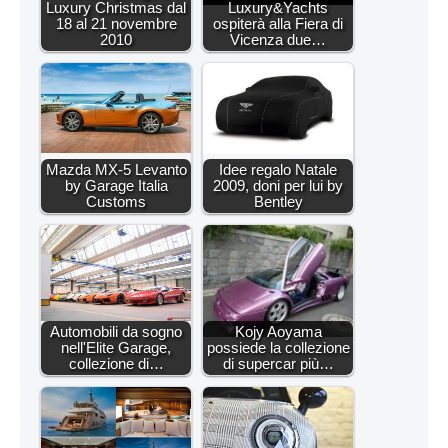
Luxury Christmas dal
Luxury&Yachts
18 al 21 novembre
ospiterà alla Fiera di
2010
Vicenza due…
Mazda MX-5 Levanto
Idee regalo Natale
by Garage Italia
2009, doni per lui by
Customs
Bentley
Automobili da sogno
Kojy Aoyama
nell'Elite Garage,
possiede la collezione
collezione di…
di supercar più…