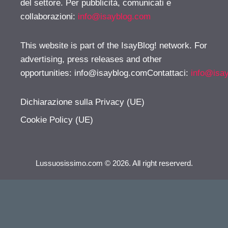
del settore. Per pubblicità, comunicati e
collaborazioni:
info@isayblog.com
This website is part of the IsayBlog! network. For
advertising, press releases and other
opportunities:
info@isayblog.comContattaci
:
info@isa
Dichiarazione sulla Privacy (UE)
Cookie Policy (UE)
Lussuosissimo.com © 2026. All right reserverd.