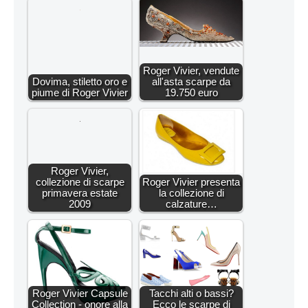
Roger Vivier, vendute
Dovima, stiletto oro e
all'asta scarpe da
piume di Roger Vivier
19.750 euro
Roger Vivier,
collezione di scarpe
Roger Vivier presenta
primavera estate
la collezione di
2009
calzature…
Roger Vivier Capsule
Tacchi alti o bassi?
Collection - onore alla
Ecco le scarpe di