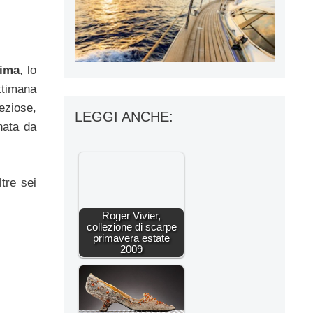
ima
, lo
ttimana
reziose,
LEGGI ANCHE:
ata da
tre sei
Roger Vivier,
collezione di scarpe
primavera estate
2009