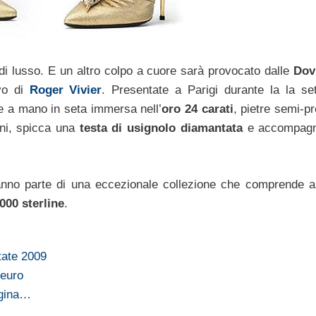
e di lusso. E un altro colpo a cuore sarà provocato dalle
Dov
ivo di
Roger Vivier
. Presentate a Parigi durante la la se
te a mano in seta immersa nell’
oro 24 carati
, pietre semi-p
ioni, spicca una
testa di usignolo diamantata
e accompagn
nno parte di una eccezionale collezione che comprende al
.000 sterline
.
tate 2009
 euro
egina…
e…