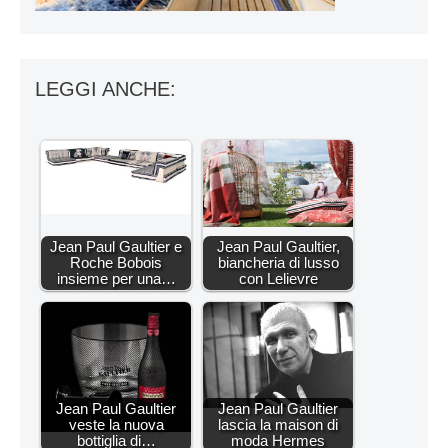
LEGGI ANCHE:
Jean Paul Gaultier e
Jean Paul Gaultier,
Roche Bobois
biancheria di lusso
insieme per una…
con Lelievre
Jean Paul Gaultier
Jean Paul Gaultier
veste la nuova
lascia la maison di
bottiglia di…
moda Hermes