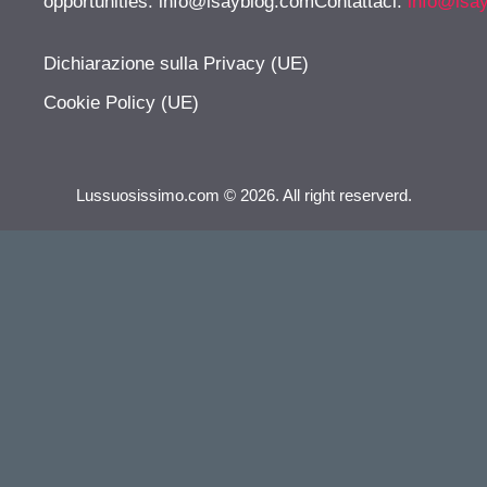
opportunities:
info@isayblog.comContattaci
:
info@isa
Dichiarazione sulla Privacy (UE)
Cookie Policy (UE)
Lussuosissimo.com © 2026. All right reserverd.