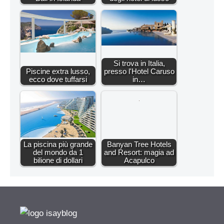
Si trova in Italia,
Piscine extra lusso,
presso l'Hotel Caruso
ecco dove tuffarsi
in…
La piscina più grande
Banyan Tree Hotels
del mondo da 1
and Resort: magia ad
bilione di dollari
Acapulco