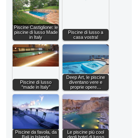
Piscine Castiglione: le
piscine di lusso Made
Piscine di lusso a
in Italy
casa vostra!
Deep Art, le piscine
Piscine di lusso
diventano vere e
“made in Italy”
proprie opere…
Piscine da favola, da
Le piscine più cool
Bali in Islanda
degli hotel di lusso