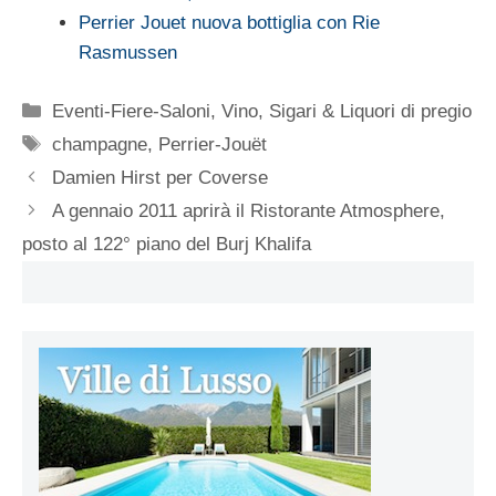
Perrier Jouet nuova bottiglia con Rie
Rasmussen
Categorie
Eventi-Fiere-Saloni
,
Vino, Sigari & Liquori di pregio
Tag
champagne
,
Perrier-Jouët
Damien Hirst per Coverse
A gennaio 2011 aprirà il Ristorante Atmosphere,
posto al 122° piano del Burj Khalifa