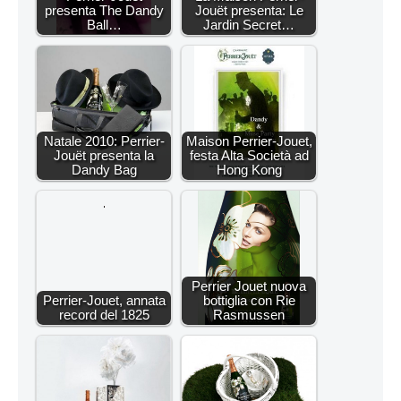
presenta The Dandy
Jouët presenta: Le
Ball…
Jardin Secret…
Natale 2010: Perrier-
Maison Perrier-Jouet,
Jouët presenta la
festa Alta Società ad
Dandy Bag
Hong Kong
Perrier Jouet nuova
Perrier-Jouet, annata
bottiglia con Rie
record del 1825
Rasmussen