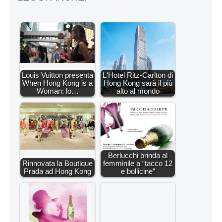
Louis Vuitton presenta
L'Hotel Ritz-Carlton di
When Hong Kong is a
Hong Kong sarà il più
Woman: lo…
alto al mondo
Berlucchi brinda al
Rinnovata la Boutique
femminile a “tacco 12
Prada ad Hong Kong
e bollicine”