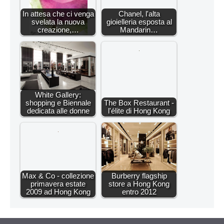
In attesa che ci venga
Chanel, l'alta
svelata la nuova
gioielleria esposta al
creazione,…
Mandarin…
White Gallery:
shopping e Biennale
The Box Restaurant -
dedicata alle donne
l'élite di Hong Kong
Max & Co - collezione
Burberry flagship
primavera estate
store a Hong Kong
2009 ad Hong Kong
entro 2012