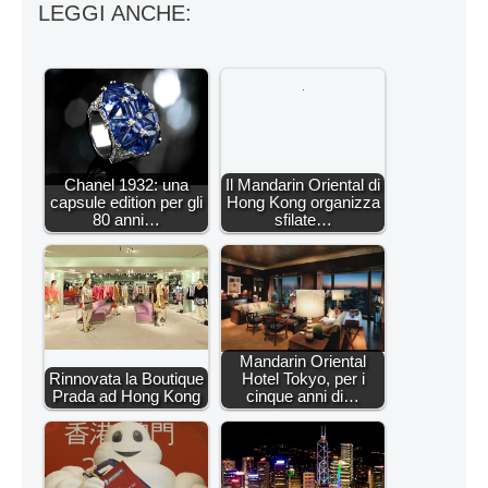
LEGGI ANCHE:
Chanel 1932: una
Il Mandarin Oriental di
capsule edition per gli
Hong Kong organizza
80 anni…
sfilate…
Mandarin Oriental
Rinnovata la Boutique
Hotel Tokyo, per i
Prada ad Hong Kong
cinque anni di…