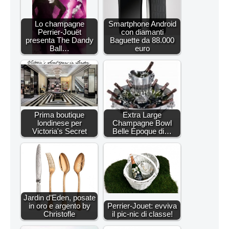
Lo champagne
Smartphone Android
Perrier-Jouët
con diamanti
presenta The Dandy
Baguette da 88.000
Ball…
euro
Prima boutique
Extra Large
londinese per
Champagne Bowl
Victoria's Secret
Belle Époque di…
Jardin d’Eden, posate
in oro e argento by
Perrier-Jouet: evviva
Christofle
il pic-nic di classe!