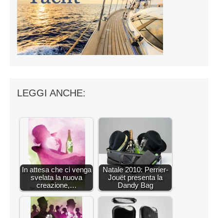
LEGGI ANCHE:
In attesa che ci venga
Natale 2010: Perrier-
svelata la nuova
Jouët presenta la
creazione,…
Dandy Bag