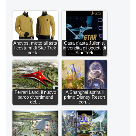
Anovos, mette all'asta
Casa d'asta Julien's,
i costumi di Star Trek
in vendita gli oggetti di
per la…
Star Trek
Ferrari Land, il nuovo
A Shanghai aprirà il
parco divertimenti
primo Disney Resort
del…
con…