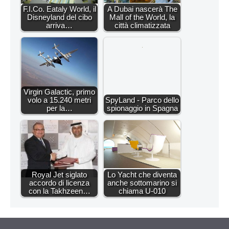
F.I.Co. Eataly World, il
A Dubai nascerà The
Disneyland del cibo
Mall of the World, la
arriva…
città climatizzata
Virgin Galactic, primo
volo a 15.240 metri
SpyLand - Parco dello
per la…
spionaggio in Spagna
Royal Jet siglato
Lo Yacht che diventa
accordo di licenza
anche sottomarino si
con la Takhzeen…
chiama U-010