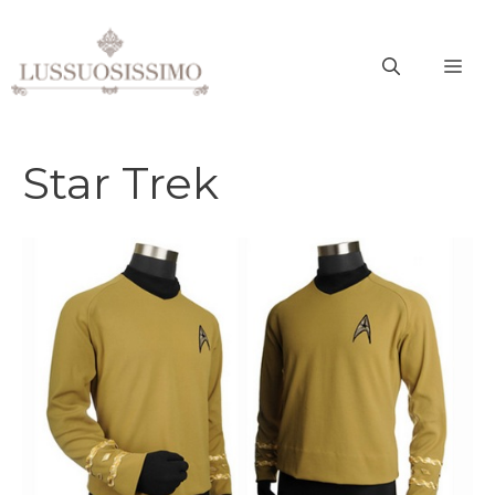
Vai
al
ME
contenuto
Star Trek