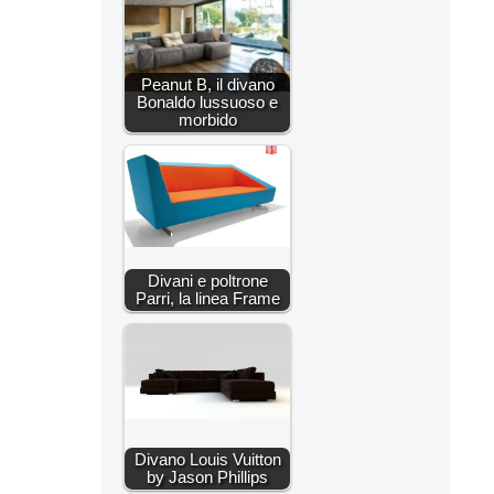
Peanut B, il divano
Bonaldo lussuoso e
morbido
Divani e poltrone
Parri, la linea Frame
Divano Louis Vuitton
by Jason Phillips