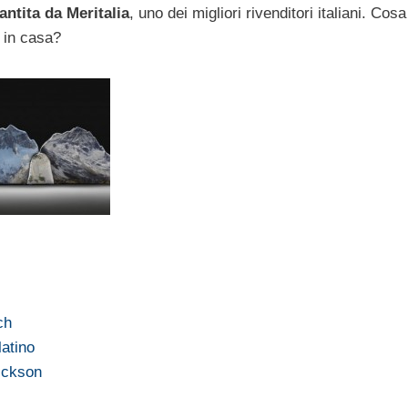
ntita da Meritalia
, uno dei migliori rivenditori italiani. Cos
e in casa?
ch
atino
rickson