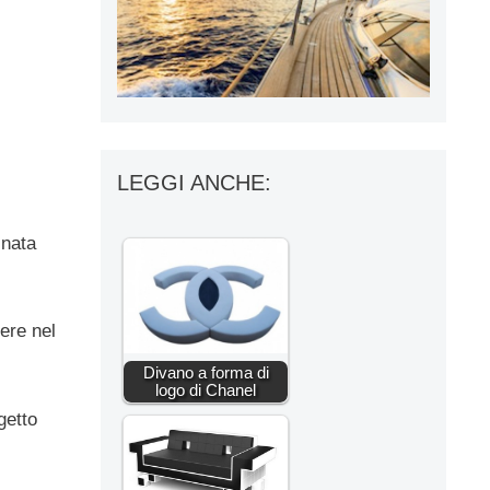
LEGGI ANCHE:
 nata
tere nel
Divano a forma di
logo di Chanel
getto