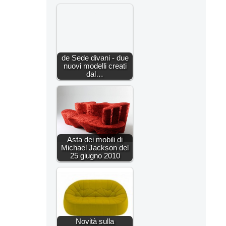
de Sede divani - due
nuovi modelli creati
dal…
Asta dei mobili di
Michael Jackson del
25 giugno 2010
Novità sulla