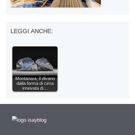
LEGGI ANCHE:
Montanara, il divano
dalla forma di cima
innevata di…