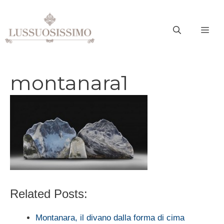
Vai
al
ME
contenuto
montanara1
Related Posts:
Montanara, il divano dalla forma di cima