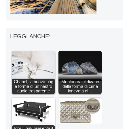
LEGGI ANCHE:
Chanel, la nuova bag
Montanara, il divano
a forma di un nastro
dalla forma di cima
audio trasparente
innevata di…
Igor Chak presenta il