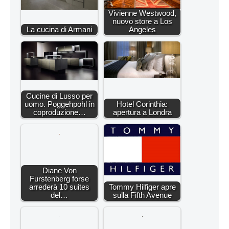
Vivienne Westwood,
nuovo store a Los
La cucina di Armani
Angeles
Cucine di Lusso per
uomo. Poggehpohl in
Hotel Corinthia:
coproduzione…
apertura a Londra
Diane Von
Furstenberg forse
arrederà 10 suites
Tommy Hilfiger apre
del…
sulla Fifth Avenue