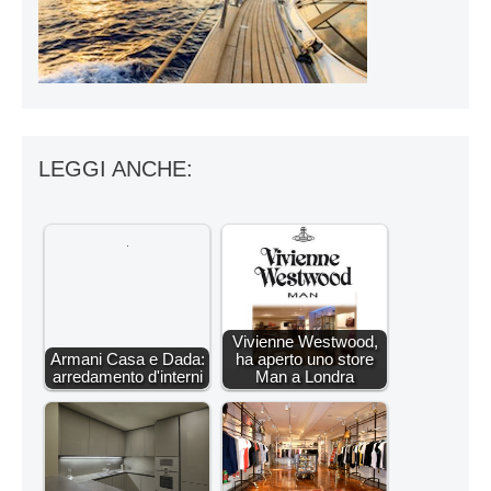
LEGGI ANCHE:
Vivienne Westwood,
Armani Casa e Dada:
ha aperto uno store
arredamento d'interni
Man a Londra