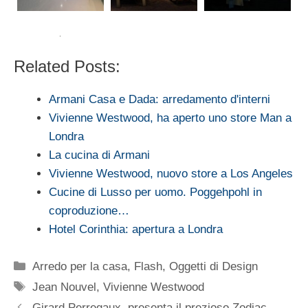
Related Posts:
Armani Casa e Dada: arredamento d'interni
Vivienne Westwood, ha aperto uno store Man a
Londra
La cucina di Armani
Vivienne Westwood, nuovo store a Los Angeles
Cucine di Lusso per uomo. Poggehpohl in
coproduzione…
Hotel Corinthia: apertura a Londra
Categorie
Arredo per la casa
,
Flash
,
Oggetti di Design
Tag
Jean Nouvel
,
Vivienne Westwood
Girard Perregaux, presenta il prezioso Zodiac