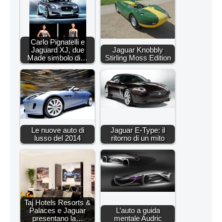
Carlo Pignatelli e
Jaguard XJ, due
Jaguar Knobbly
Made simbolo di…
Stirling Moss Edition
Le nuove auto di
Jaguar E-Type: il
lusso del 2014
ritorno di un mito
Taj Hotels Resorts &
Palaces e Jaguar
L’auto a guida
presentano la…
mentale Audric