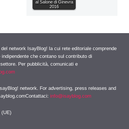
al Salone di Ginevra
2016
e del network IsayBlog! la cui rete editoriale comprende
e indipendente che contano sul contributo di
 settore. Per pubblicità, comunicati e
log.com
 IsayBlog! network. For advertising, press releases and
sayblog.comContattaci
:
info@isayblog.com
y (UE)