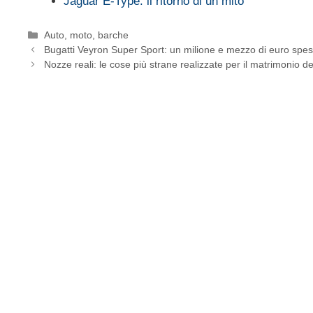
Jaguar E-Type: il ritorno di un mito
Categorie
Auto, moto, barche
Bugatti Veyron Super Sport: un milione e mezzo di euro spes
Nozze reali: le cose più strane realizzate per il matrimonio d