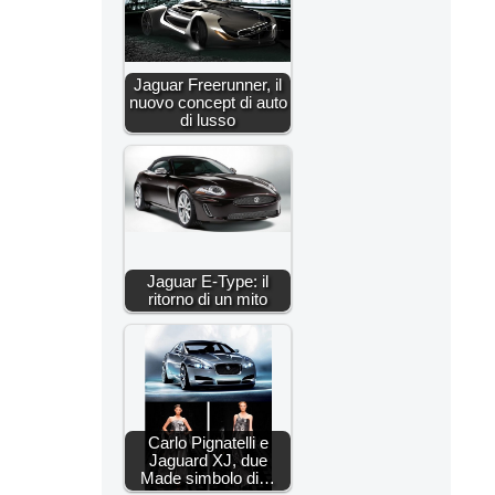
Jaguar Freerunner, il
nuovo concept di auto
di lusso
Jaguar E-Type: il
ritorno di un mito
Carlo Pignatelli e
Jaguard XJ, due
Made simbolo di…