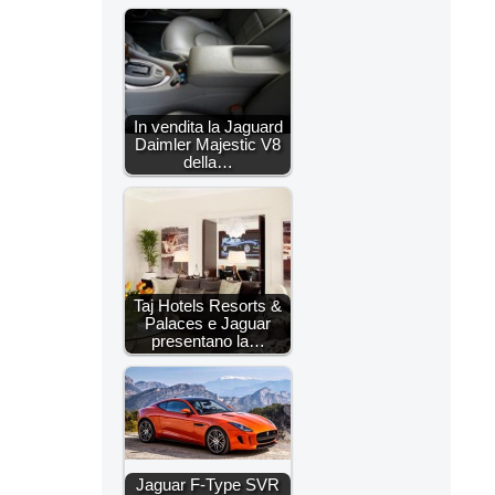
In vendita la Jaguard
Daimler Majestic V8
della…
Taj Hotels Resorts &
Palaces e Jaguar
presentano la…
Jaguar F-Type SVR