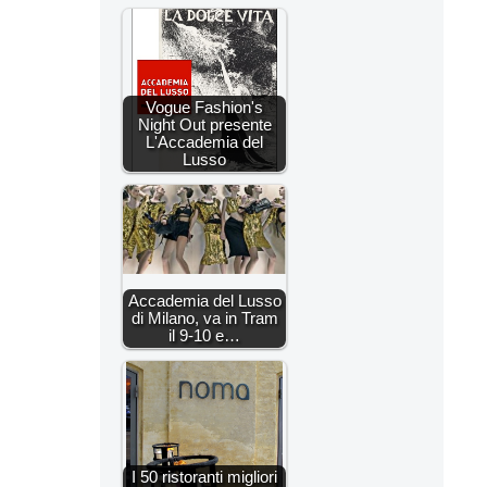
Vogue Fashion's
Night Out presente
L'Accademia del
Lusso
Accademia del Lusso
di Milano, va in Tram
il 9-10 e…
I 50 ristoranti migliori