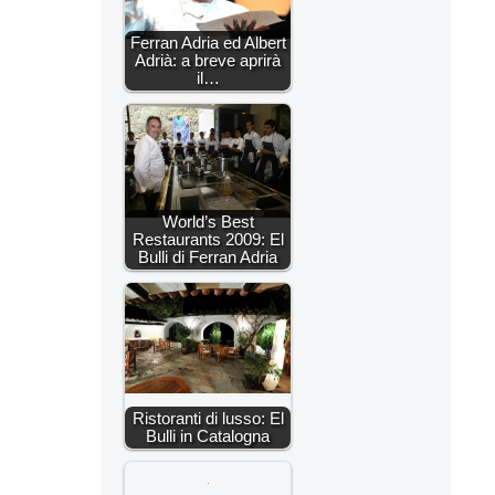
Ferran Adria ed Albert
Adrià: a breve aprirà
il…
World’s Best
Restaurants 2009: El
Bulli di Ferran Adria
Ristoranti di lusso: El
Bulli in Catalogna