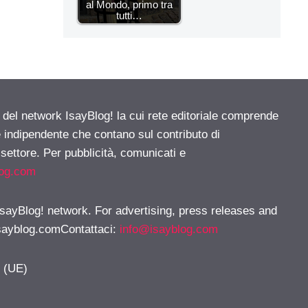
al Mondo, primo tra
tutti…
e del network IsayBlog! la cui rete editoriale comprende
e indipendente che contano sul contributo di
 settore. Per pubblicità, comunicati e
log.com
 IsayBlog! network. For advertising, press releases and
sayblog.comContattaci
:
info@isayblog.com
y (UE)