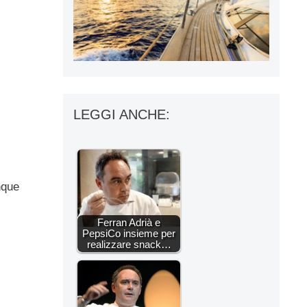
LEGGI ANCHE:
nque
Ferran Adrià e
PepsiCo insieme per
realizzare snack…