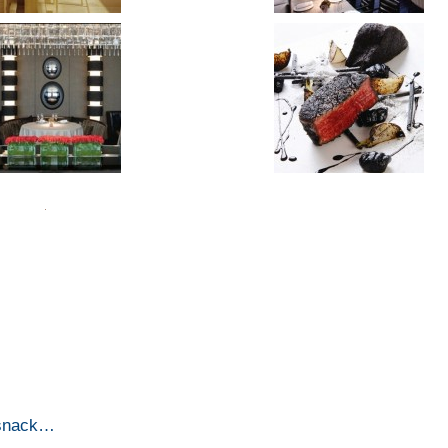
 snack…