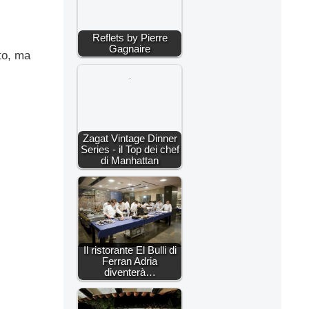
Reflets by Pierre
Gagnaire
to, ma
Zagat Vintage Dinner
Series - il Top dei chef
di Manhattan
Il ristorante El Bulli di
Ferran Adria
diventerà…