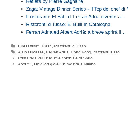
Reflets by Pierre Gagnaire
Zagat Vintage Dinner Series - il Top dei chef di
Il ristorante El Bulli di Ferran Adria diventerà…
Ristoranti di lusso: El Bulli in Catalogna
Ferran Adria ed Albert Adrià: a breve aprirà il…
Categorie
Cibi raffinati
,
Flash
,
Ristoranti di lusso
Tag
Alain Ducasse
,
Ferran Adrià
,
Hong Kong
,
ristoranti lusso
Primavera 2009: lo stile coloniale di Shirò
About J, i migliori gioielli in mostra a Milano