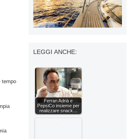
LEGGI ANCHE:
e tempo
Ferran Adrià e
PepsiCo insieme per
mpia
realizzare snack…
mia