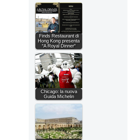
Finds Restaurant di
Hong Kong presenta
“A Royal Dinner“
Chicago: la nuova
Guida Michelin