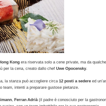
Hong Kong
era riservata solo a cene private, ma da qualch
ù per la cena, creato dallo chef
Uwe Opocensky
.
na, la stanza può accogliere circa
12 posti a sedere
ed un’a
suo team, intenti a preparare gustose pietanze.
simann
,
Ferran Adrià
(il padre è conosciuto per la gastrono