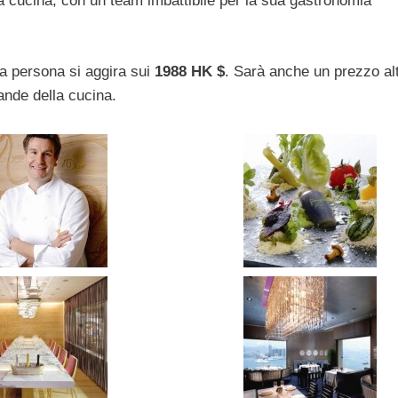
a cucina, con un team imbattibile per la sua gastronomia
a a persona si aggira sui
1988 HK $
. Sarà anche un prezzo al
ande della cucina.