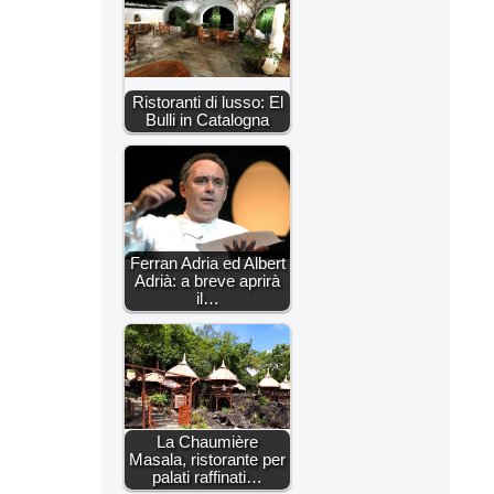
Ristoranti di lusso: El
Bulli in Catalogna
Ferran Adria ed Albert
Adrià: a breve aprirà
il…
La Chaumière
Masala, ristorante per
palati raffinati…