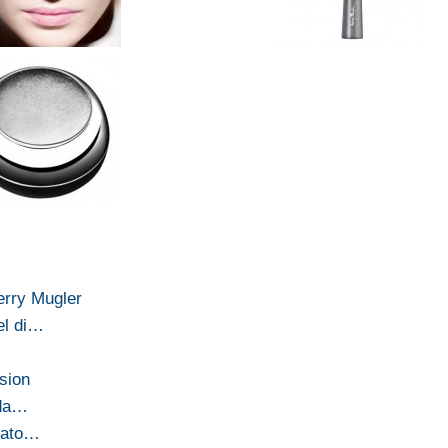
erry Mugler
el di…
sion
 da…
rmato…