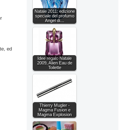
Natale 2011: edizione
speciale del profumo
r
Angel di…
te, ed
Idee regalo Natale
2009, Alien Eau de
Toilette
Thierry Mugler -
Magma Fusion e
Magma Explosion