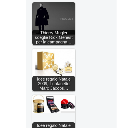
Thierry Mugler
sceglie Rick Genest
per la campagna…
Idee regalo Natale
2009, il cofanetto
Marc Jacobs…
Idee regalo Natale