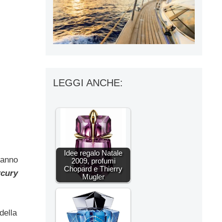
LEGGI ANCHE:
Idee regalo Natale
 anno
2009, profumi
Chopard e Thierry
cury
Mugler
della