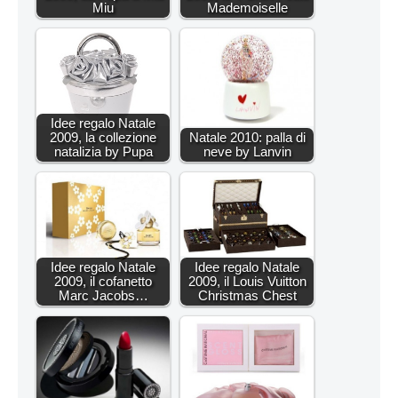
Miu
Mademoiselle
Idee regalo Natale
2009, la collezione
Natale 2010: palla di
natalizia by Pupa
neve by Lanvin
Idee regalo Natale
Idee regalo Natale
2009, il cofanetto
2009, il Louis Vuitton
Marc Jacobs…
Christmas Chest