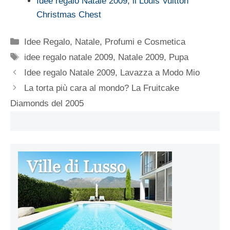
Idee regalo Natale 2009, il Louis Vuitton
Christmas Chest
Categorie
Idee Regalo
,
Natale
,
Profumi e Cosmetica
Tag
idee regalo natale 2009
,
Natale 2009
,
Pupa
Idee regalo Natale 2009, Lavazza a Modo Mio
La torta più cara al mondo? La Fruitcake
Diamonds del 2005