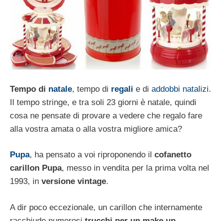
Tempo di
natale
, tempo di
regali
e di
addobbi natalizi
.
Il tempo stringe, e tra soli 23 giorni è natale, quindi
cosa ne pensate di provare a vedere che regalo fare
alla vostra amata o alla vostra migliore amica?
Pupa
, ha pensato a voi riproponendo il
cofanetto
carillon Pupa
, messo in vendita per la prima volta nel
1993, in
versione vintage
.
A dir poco eccezionale, un carillon che internamente
racchiude numerosi
trucchi per un make up