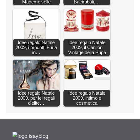
Mademoiselle
Bacirubati,…
Idee regalo Natale
Idee regalo Natale
2009, i prodotti Furla
2009, il Carillon
in…
Vintage della Pupa
Idee regalo Natale
Idee regalo Natale
2009, per lei regali
2009, intimo e
d'elite…
cosmetica