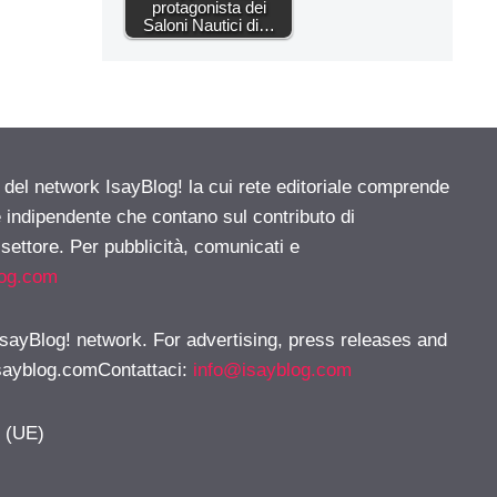
protagonista dei
Saloni Nautici di…
e del network IsayBlog! la cui rete editoriale comprende
e indipendente che contano sul contributo di
 settore. Per pubblicità, comunicati e
log.com
 IsayBlog! network. For advertising, press releases and
sayblog.comContattaci
:
info@isayblog.com
y (UE)