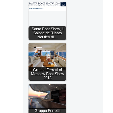
Santa Boat Show, il
Salone dell'Usato
Nautico di…
Gruppo Ferretti al
Moscow Boat Show
2013
Gruppo Ferretti: