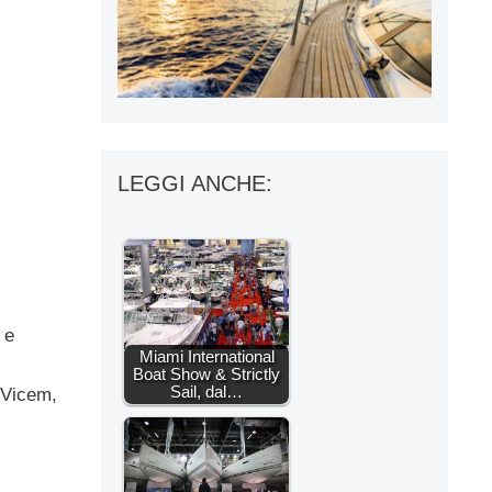
LEGGI ANCHE:
 e
Miami International
Boat Show & Strictly
Sail, dal…
, Vicem,