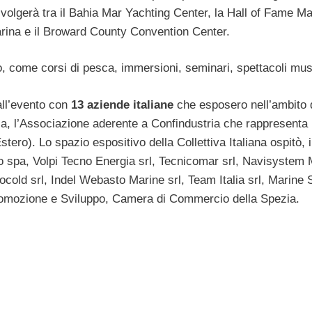
 svolgerà tra il Bahia Mar Yachting Center, la Hall of Fame Mar
arina e il Broward County Convention Center.
o, come corsi di pesca, immersioni, seminari, spettacoli musi
all’evento con
13 aziende italiane
che esposero nell’ambito 
ca, l’Associazione aderente a Confindustria che rappresenta
stero). Lo spazio espositivo della Collettiva Italiana ospitò, 
eto spa, Volpi Tecno Energia srl, Tecnicomar srl, Navisystem
old srl, Indel Webasto Marine srl, Team Italia srl, Marine S
omozione e Sviluppo, Camera di Commercio della Spezia.