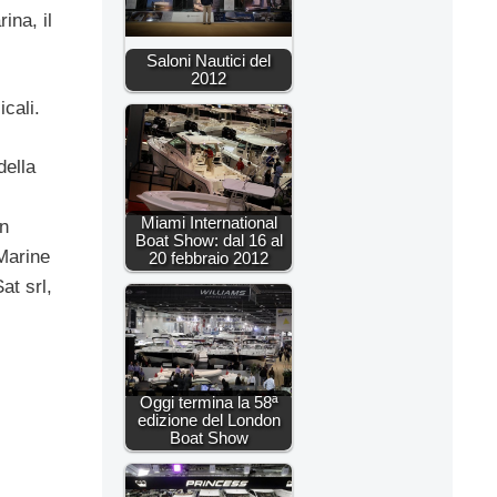
ina, il
Saloni Nautici del
2012
cali.
della
Miami International
in
Boat Show: dal 16 al
 Marine
20 febbraio 2012
at srl,
Oggi termina la 58ª
edizione del London
Boat Show