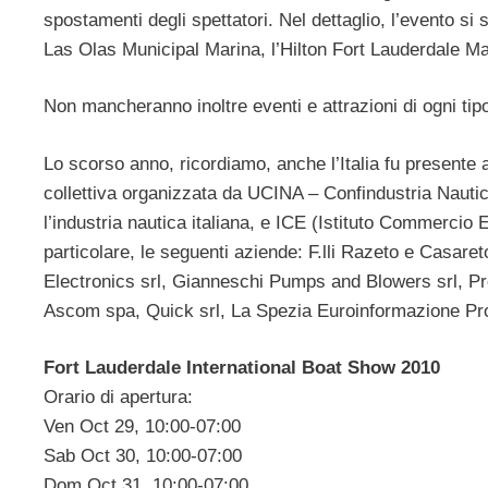
spostamenti degli spettatori. Nel dettaglio, l’evento si
Las Olas Municipal Marina, l’Hilton Fort Lauderdale M
Non mancheranno inoltre eventi e attrazioni di ogni tip
Lo scorso anno, ricordiamo, anche l’Italia fu presente 
collettiva organizzata da UCINA – Confindustria Nauti
l’industria nautica italiana, e ICE (Istituto Commercio E
particolare, le seguenti aziende: F.lli Razeto e Casar
Electronics srl, Gianneschi Pumps and Blowers srl, Proc
Ascom spa, Quick srl, La Spezia Euroinformazione Pr
Fort Lauderdale International Boat Show 2010
Orario di apertura:
Ven Oct 29, 10:00-07:00
Sab Oct 30, 10:00-07:00
Dom Oct 31, 10:00-07:00