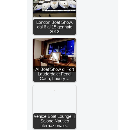
London Boat Show,
dal 6 al 15 gennaio
2012
Al Boat Show di Fort
Lauderdale: Fendi
Casa, Luxury…
Venice Boat Lounge, il
Salone Nautico
internazionale…