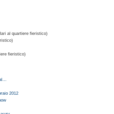
ri al quartiere fieristico)
ristico)
ere fieristico)
dal…
braio 2012
Show
 Luxury…