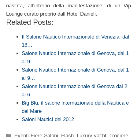
nascita, all’interno della manifestazione, di un Vip
Lounge curato proprio dall’Hotel Danieli.
Related Posts:
Il Salone Nautico Internazionale di Venezia, dal
18…
Salone Nautico Internazionale di Genova, dal 1
al 9…
Salone Nautico Internazionale di Genova, dal 1
al 9…
Salone Nautico Internazionale di Genova dal 2
al 6…
Big Blu, il salone internazionale della Nautica e
del Mare
Saloni Nautici del 2012
Categorie
Eventi-Fiere-Saloni
,
Flash
,
Luxury yacht, crociere