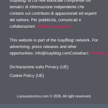
IsayBlog! la cui rete editoriale comprende siti
tematici di informazione indipendente che
contano sul contributo di appassionati ed esperti
del settore. Per pubblicità, comunicati e
collaborazioni:
info@isayblog.com
This website is part of the IsayBlog! network. For
advertising, press releases and other
opportunities:
info@isayblog.comContattaci
:
info@isa
Dichiarazione sulla Privacy (UE)
Cookie Policy (UE)
Lussuosissimo.com © 2026. All right reserverd.