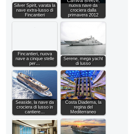
Carnival Breeze,
Silver Spirit, varata la
nuova nave da
nave extra-lusso di
crociera dalla
Fincantieri
primavera 2012
Fincantieri, nuova
nave a cinque stelle
Serene, mega yacht
per…
di lusso
Seaside, la nave da
Costa Diadema, la
crociera di lusso in
regina del
cantiere…
Mediterraneo