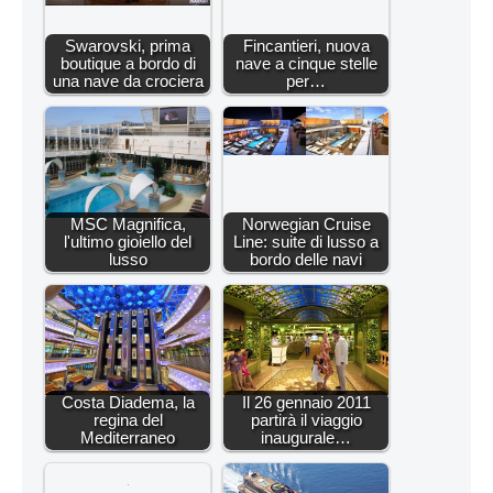
Swarovski, prima
Fincantieri, nuova
boutique a bordo di
nave a cinque stelle
una nave da crociera
per…
MSC Magnifica,
Norwegian Cruise
l'ultimo gioiello del
Line: suite di lusso a
lusso
bordo delle navi
Costa Diadema, la
Il 26 gennaio 2011
regina del
partirà il viaggio
Mediterraneo
inaugurale…