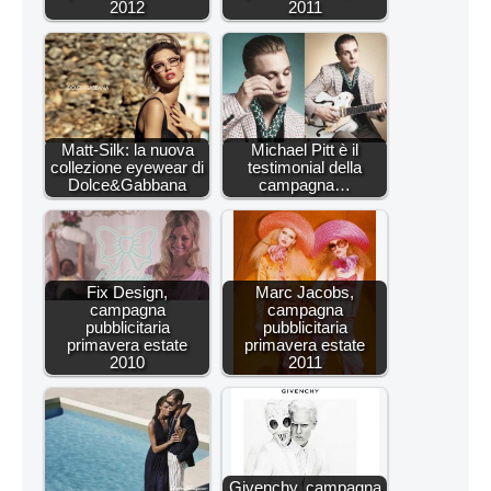
2012
2011
Matt-Silk: la nuova
Michael Pitt è il
collezione eyewear di
testimonial della
Dolce&Gabbana
campagna…
Fix Design,
Marc Jacobs,
campagna
campagna
pubblicitaria
pubblicitaria
primavera estate
primavera estate
2010
2011
Givenchy, campagna