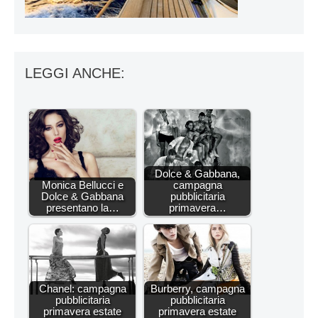
LEGGI ANCHE:
Dolce & Gabbana,
Monica Bellucci e
campagna
Dolce & Gabbana
pubblicitaria
presentano la…
primavera…
Chanel: campagna
Burberry, campagna
pubblicitaria
pubblicitaria
primavera estate
primavera estate