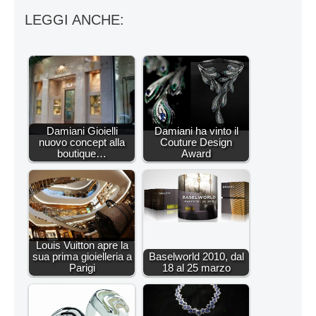
LEGGI ANCHE:
Damiani Gioielli
Damiani ha vinto il
nuovo concept alla
Couture Design
boutique…
Award
Louis Vuitton apre la
sua prima gioielleria a
Baselworld 2010, dal
Parigi
18 al 25 marzo