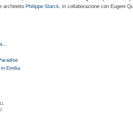
e architetto
Philippe Starck
, in collaborazione con Eugeni Qui
lla…
Paradise
 in Emilia
011
12