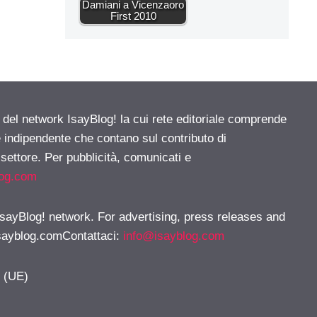
Damiani a Vicenzaoro
First 2010
e del network IsayBlog! la cui rete editoriale comprende
e indipendente che contano sul contributo di
 settore. Per pubblicità, comunicati e
log.com
 IsayBlog! network. For advertising, press releases and
sayblog.comContattaci
:
info@isayblog.com
y (UE)