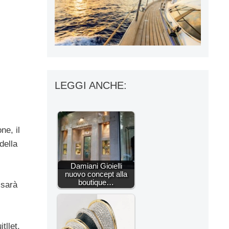
LEGGI ANCHE:
ne, il
della
Damiani Gioielli
nuovo concept alla
boutique…
 sarà
tllet,