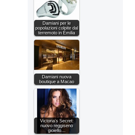
Damiani per le
popolazioni colpite dal
terremoto in Emilia
Damiani nuova
boutique a Macao
Victoria's Secret:
nuovo reggiseno
gioiello…