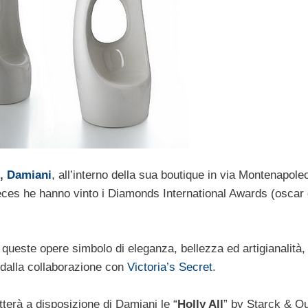
o,
Damiani
, all’interno della sua boutique in via Montenapoleo
pieces he hanno vinto i Diamonds International Awards (oscar 
queste opere simbolo di eleganza, bellezza ed artigianalità,
 dalla collaborazione con
Victoria’s Secret
.
terà a disposizione di Damiani le “
Holly All
” by Starck & Qui