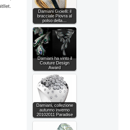
tllet.
Damiani Gioielli: il
bracciale Piovra al
polso della…
Damiani ha vinto il
Couture Design
Award
Damiani, collezione
autunno inverno
20102011 Paradise