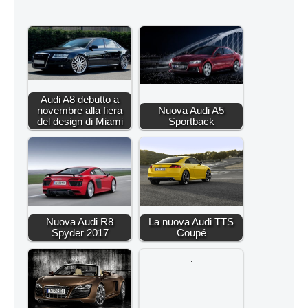
Audi A8 debutto a
novembre alla fiera
Nuova Audi A5
del design di Miami
Sportback
Nuova Audi R8
La nuova Audi TTS
Spyder 2017
Coupé