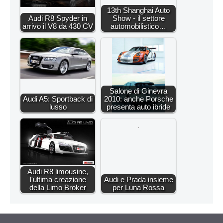
13th Shanghai Auto
Audi R8 Spyder in
Show - il settore
arrivo il V8 da 430 CV
automobilistico…
Salone di Ginevra
Audi A5: Sportback di
2010: anche Porsche
lusso
presenta auto ibride
Audi R8 limousine,
l'ultima creazione
Audi e Prada insieme
della Limo Broker
per Luna Rossa