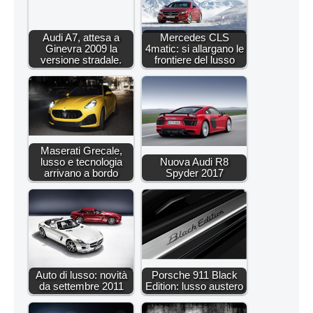
Audi A7, attesa a
Mercedes CLS
Ginevra 2009 la
4matic: si allargano le
versione stradale.
frontiere del lusso
Maserati Grecale,
lusso e tecnologia
Nuova Audi R8
arrivano a bordo
Spyder 2017
Auto di lusso: novità
Porsche 911 Black
da settembre 2011
Edition: lusso austero