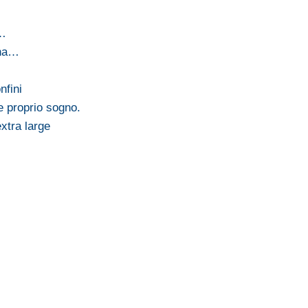
n…
una…
nfini
 proprio sogno.
xtra large