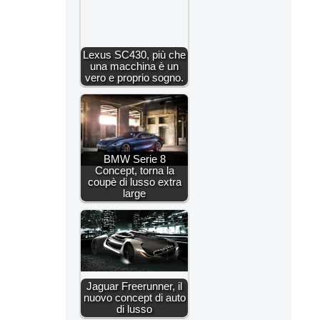
Lexus SC430, più che
una macchina è un
vero e proprio sogno.
BMW Serie 8
Concept, torna la
coupè di lusso extra
large
Jaguar Freerunner, il
nuovo concept di auto
di lusso