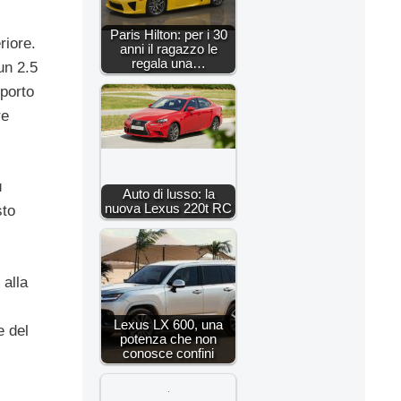
Paris Hilton: per i 30
riore.
anni il ragazzo le
regala una…
un 2.5
pporto
re
ù
Auto di lusso: la
nuova Lexus 220t RC
sto
 alla
Lexus LX 600, una
e del
potenza che non
conosce confini