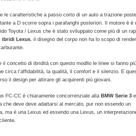
 le caratteristiche a passo corto di un auto a trazione poste
ante a D scorre sopra i parafanghi posteriori. Il motore è è 
a ibrido Toyota / Lexus che è stato sviluppato come più di un ra
i
ibridi Lexus
, il disegno del corpo non ha lo scopo di rende
 carburante.
l concetto di ibridità con questo modllo le linee si fanno pi
irca l’affidabilità, la qualità, il comfort e il silenzio. E que
il design per attirare gli acquirenti più giovani.
exus FC-CC è chiaramente concorrenziale alla
BMW Serie 3
e
 sa che deve deve adattarsi al mercato, pur non essendo un
za, ma è una Lexus ed essendo una Lexus, un interpretazion
liente.