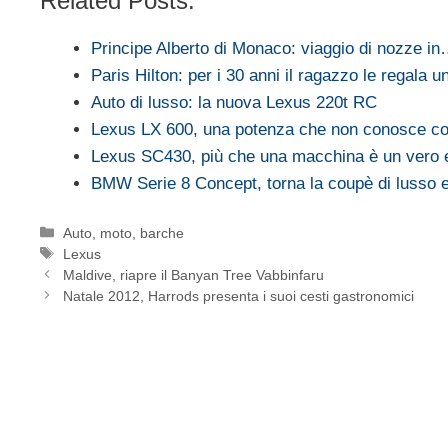
Related Posts:
Principe Alberto di Monaco: viaggio di nozze i
Paris Hilton: per i 30 anni il ragazzo le regala 
Auto di lusso: la nuova Lexus 220t RC
Lexus LX 600, una potenza che non conosce co
Lexus SC430, più che una macchina è un vero e
BMW Serie 8 Concept, torna la coupè di lusso e
Categorie
Auto, moto, barche
Tag
Lexus
Maldive, riapre il Banyan Tree Vabbinfaru
Natale 2012, Harrods presenta i suoi cesti gastronomici