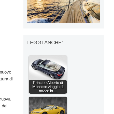
LEGGI ANCHE:
 nuovo
tura di
Principe Alberto di
Monaco: viaggio di
nozze in…
 nuova
 del