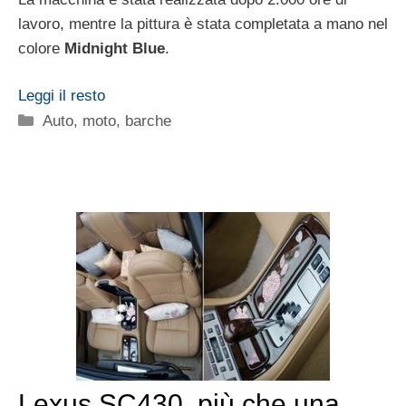
lavoro, mentre la pittura è stata completata a mano nel
colore
Midnight Blue
.
Leggi il resto
Categorie
Auto, moto, barche
Lexus SC430, più che una