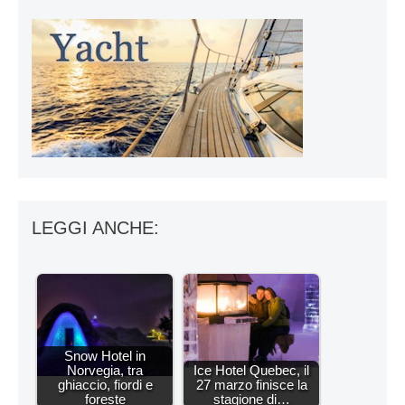
LEGGI ANCHE:
Snow Hotel in
Norvegia, tra
Ice Hotel Quebec, il
ghiaccio, fiordi e
27 marzo finisce la
foreste
stagione di…