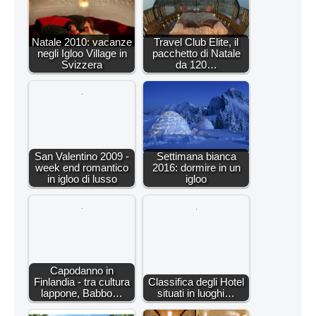
Natale 2010: vacanze
Travel Club Elite, il
negli Igloo Village in
pacchetto di Natale
Svizzera
da 120…
San Valentino 2009 -
Settimana bianca
week end romantico
2016: dormire in un
in igloo di lusso
igloo
Capodanno in
Finlandia - tra cultura
Classifica degli Hotel
lappone, Babbo…
situati in luoghi…